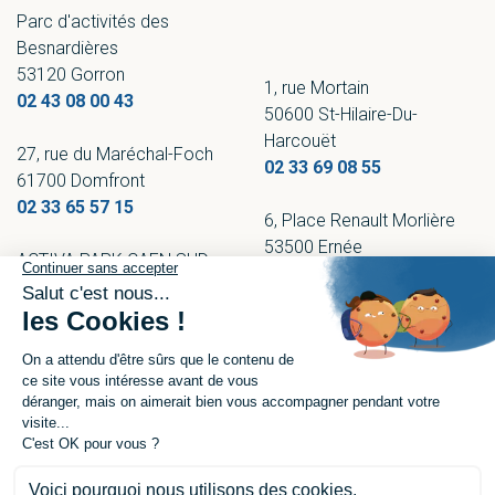
Parc d'activités des
Besnardières
53120 Gorron
1, rue Mortain
02 43 08 00 43
50600 St-Hilaire-Du-
Harcouët
27, rue du Maréchal-Foch
02 33 69 08 55
61700 Domfront
02 33 65 57 15
6, Place Renault Morlière
53500 Ernée
ACTIVA PARK CAEN SUD
02 43 08 00 13
Allée de Cindais
14320 Saint André sur Orne
02 33 65 57 15
Nous contacter
Demander un devis